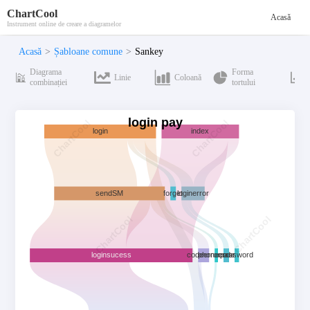
ChartCool
Acasă
Instrument online de creare a diagramelor
Acasă
>
Șabloane comune
>
Sankey
Diagrama
Forma
Linie
Coloană
combinației
tortului