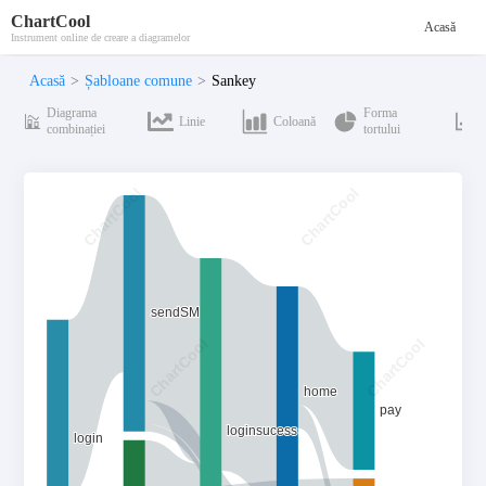
ChartCool
Acasă
Instrument online de creare a diagramelor
Acasă
>
Șabloane comune
>
Sankey
Diagrama
Forma
Linie
Coloană
combinației
tortului