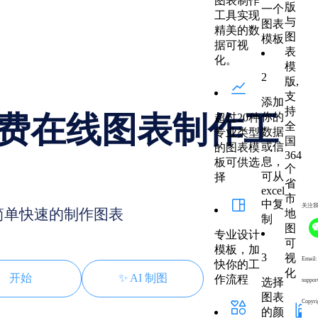
图表制作
版
一个
工具实现
与
图表
精美的数
图
模板
据可视
表
化。
模
2
版,
支
添加
持
费在线图表制作工
你的
超过20种
全
数据
专业类型
国
或信
的图表模
364
息，
板可供选
个
可从
择
省
excel
市
中复
关注
简单快速的制作图表
地
制
图
专业设计
可
模板，加
3
视
Email:
快你的工
化
开始
✨ AI 制图
作流程
选择
suppor
图表
Copyri
的颜