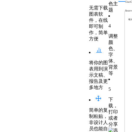
ChartCo
色主
无需下载
题
Reserv
图表软
件，在线
粤I
4
即可制
作，简单
调整
方便
颜
色、
字
体、
将你的图
背景
表用到演
等
示文稿、
报告及更
多地方
5
下
载，
简单的复
打印
制粘贴，
或者
非设计人
分享
员也能自