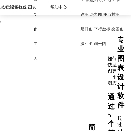
表
ChartCool
文教程
视频教程
图表
帮助中心
达图
热力图
矩形树图
制
巧
旭日图
平行坐标
桑基图
作
专
漏斗图
词云图
工
业
图
如何
具
快速
表
创建
设
一个
图表
计
软
通
件
过
5
超
个
过
简
20