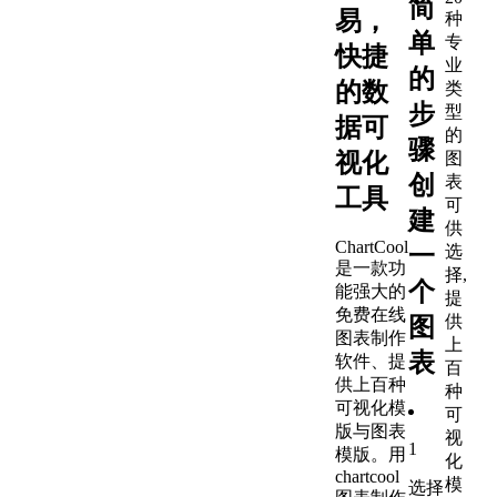
简
易，
种
单
专
快捷
业
的
的数
类
步
型
据可
的
骤
视化
图
创
表
工具
可
建
供
ChartCool
一
选
是一款功
择,
个
能强大的
提
免费在线
供
图
图表制作
上
表
软件、提
百
供上百种
种
可视化模
可
版与图表
视
1
模版。用
化
chartcool
模
选择