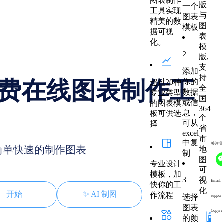
图表制作
版
一个
工具实现
与
图表
精美的数
图
模板
据可视
表
化。
模
2
版,
支
添加
持
费在线图表制作工
你的
超过20种
全
数据
专业类型
国
或信
的图表模
364
息，
板可供选
个
可从
择
省
excel
市
中复
关注
简单快速的制作图表
地
制
图
专业设计
可
模板，加
3
视
Email:
快你的工
化
开始
✨ AI 制图
作流程
选择
suppor
图表
Copyri
的颜