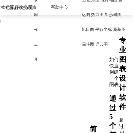
表
ChartCool
文教程
视频教程
图表
帮助中心
达图
热力图
矩形树图
制
巧
旭日图
平行坐标
桑基图
作
专
漏斗图
词云图
工
业
图
如何
具
快速
表
创建
设
一个
图表
计
软
通
件
过
5
超
个
过
简
20