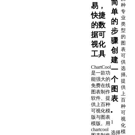
简
易，
种
单
专
快捷
业
的
的数
类
步
型
据可
的
骤
视化
图
创
表
工具
可
建
供
ChartCool
一
选
是一款功
择,
个
能强大的
提
免费在线
供
图
图表制作
上
表
软件、提
百
供上百种
种
可视化模
可
版与图表
视
1
模版。用
化
chartcool
模
选择