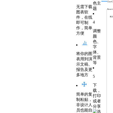
ChartCo
色主
无需下载
题
Reserv
图表软
件，在线
粤I
4
即可制
作，简单
调整
方便
颜
色、
字
体、
将你的图
背景
表用到演
等
示文稿、
报告及更
多地方
5
下
载，
简单的复
打印
制粘贴，
或者
非设计人
分享
员也能自