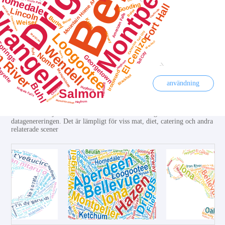
Mat ordmoln
användning
Ange konfigurationsgränssnitt för ordmolnsdiagram och klicka på Välj
bild för att välja relevanta bilder av mat och konfigurera sedan
datagenereringen. Det är lämpligt för viss mat, diet, catering och andra
relaterade scener