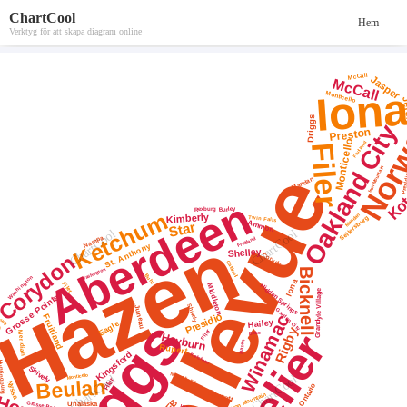
ChartCool
Hem
Verktyg för att skapa diagram online
Hem
>
Vanliga mallar
>
Ordmolnsdiagram
Kombinationsdiagram
Linje
Kolumn
Kakform