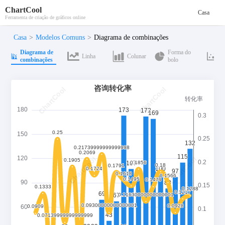
ChartCool
Casa
Ferramenta de criação de gráficos online
Casa
>
Modelos Comuns
>
Diagrama de combinações
Diagrama de
Forma do
Linha
Colunar
D
combinações
bolo