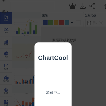
名
称：
主题
坐标类型
组合图
线图
数据源:模版数据
柱形图
ChartCool
饼图
散点图
统计地图
加载中...
雷达图
热力图