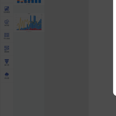
矩形树图
旭日图
平行坐标
桑基图
漏斗图
词云图