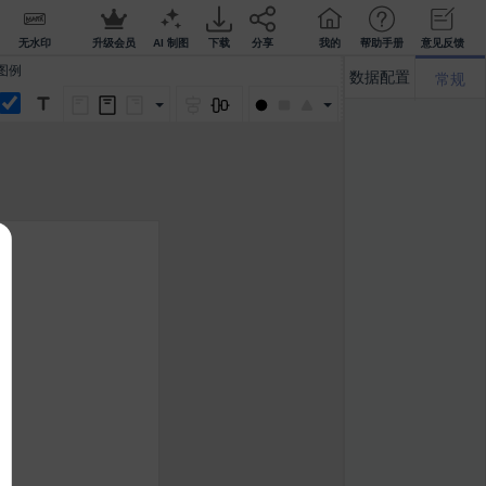
无水印
升级会员
AI 制图
下载
分享
我的
帮助手册
意见反馈
图例
数据配置
常规