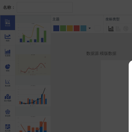
名称：
主题
坐标类型
组合图
线图
数据源:模版数据
柱形图
饼图
散点图
统计地图
雷达图
热力图